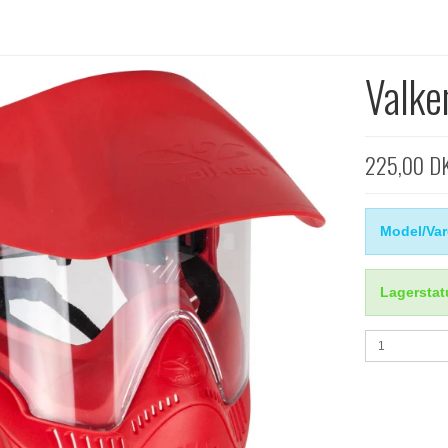
Valke
225,00 D
Model/Var
Lagerstat