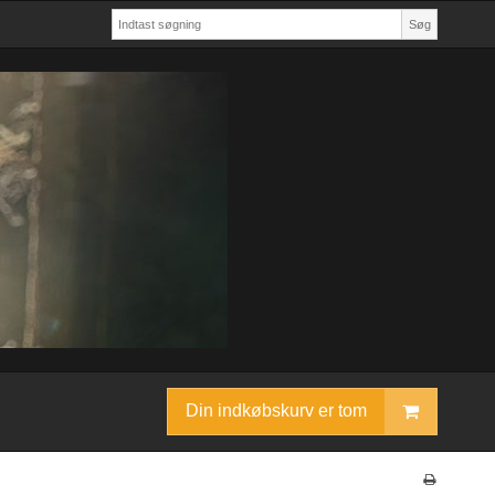
Søg
Din indkøbskurv er tom