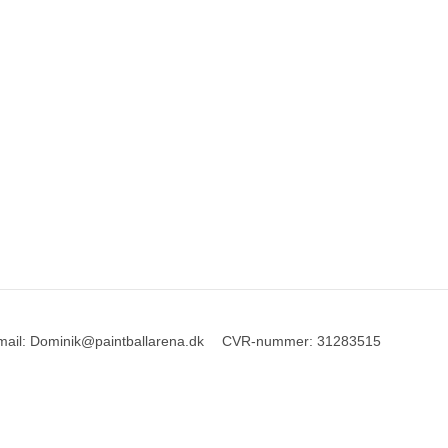
mail
:
Dominik@paintballarena.dk
CVR-nummer
:
31283515