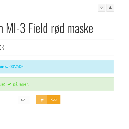
n MI-3 Field rød maske
KK
enr.:
03VA06
us:
på lager.
stk.
Køb