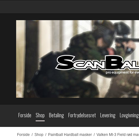
Forside
Shop
Betaling
Fortrydelsesret
Levering
Lovgivning
Forside
/
Shop
/
Paintball Hardball masker
/
Valken MI-3 Field rød ma