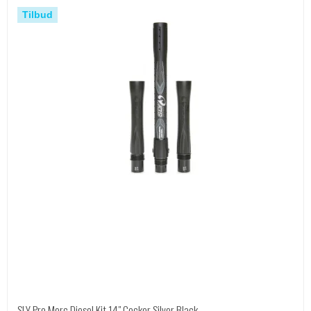
Tilbud
SLY Pro Merc Diesel Kit 14" Cocker Silver Black