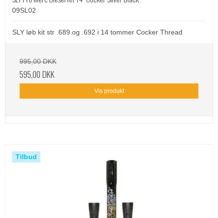
09SL02
SLY løb kit str .689 og .692 i 14 tommer Cocker Thread
995,00 DKK
595,00 DKK
Vis produkt
Tilbud