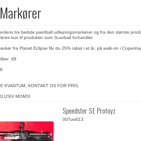
 Markører
erdens tre bedste paintball udlejningsmarkører og fra den største prod
føres kun til produkter som Scanball forhandler.
arkør fra Planet Eclipse får du 25% rabat i et år, på walk-on i
Copenhag
iber .68
68
E KVANTUM, KONTAKT OS FOR PRIS.
NKLUSIV MOMS!
Speedster SE Protoyz
007uw013