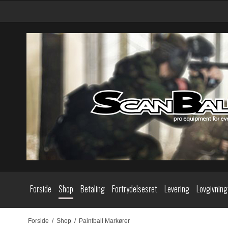
Forside
Shop
Betaling
Fortrydelsesret
Levering
Lovgivning
Forside
/
Shop
/
Paintball Markører