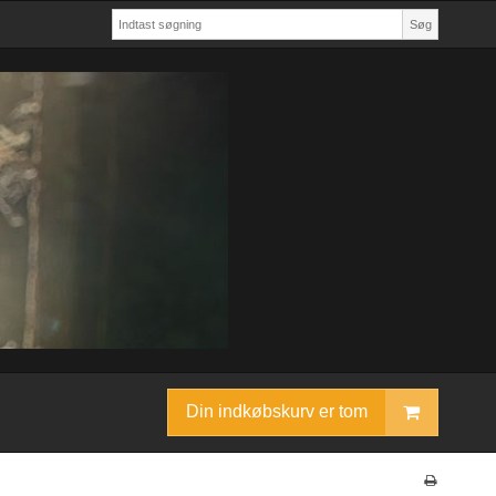
Søg
Din indkøbskurv er tom