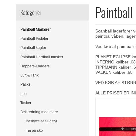
Paintball
Kategorier
Paintball Markører
Scanball lagerfører v
paintballvåben, lager
Paintball Pistoler
Ved køb af paintballm
Paintball kugler
PLANET ECLIPSE kal
Paintball Hardball masker
INFERNO kaliber .68
Hoppers-Loaders
TIPPMANN kaliber .
VALKEN kaliber .68
Luft & Tank
VED KØB AF STØRR
Packs
ALLE PRISER ER I
Løb
Tasker
Beklædning med mere
Beskyttelses udstyr
Tøj og sko