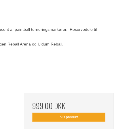
ucent af paintball turneringsmarkører. Reservedele til
en Reball Arena
og Uldum Reball.
999,00 DKK
Vis produkt