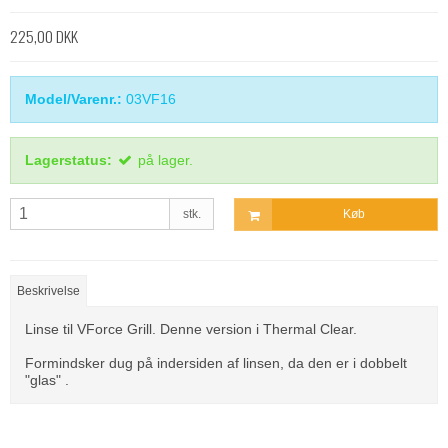
225,00 DKK
Model/Varenr.:
03VF16
Lagerstatus:
på lager.
stk.
Køb
Beskrivelse
Linse til VForce Grill. Denne version i Thermal Clear.
Formindsker dug på indersiden af linsen, da den er i dobbelt
"glas" .