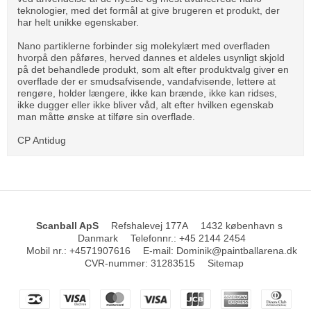
teknologier, med det formål at give brugeren et produkt, der
har helt unikke egenskaber.
Nano partiklerne forbinder sig molekylært med overfladen
hvorpå den påføres, herved dannes et aldeles usynligt skjold
på det behandlede produkt, som alt efter produktvalg giver en
overflade der er smudsafvisende, vandafvisende, lettere at
rengøre, holder længere, ikke kan brænde, ikke kan ridses,
ikke dugger eller ikke bliver våd, alt efter hvilken egenskab
man måtte ønske at tilføre sin overflade.
CP Antidug
Scanball ApS
Refshalevej 177A
1432 københavn s
Danmark
Telefonnr.
:
+45 2144 2454
Mobil nr.
:
+4571907616
E-mail
:
Dominik@paintballarena.dk
CVR-nummer
:
31283515
Sitemap