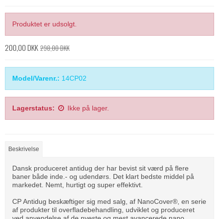
Produktet er udsolgt.
200,00 DKK
298,00 DKK
Model/Varenr.:
14CP02
Lagerstatus:
Ikke på lager.
Beskrivelse
Dansk produceret antidug der har bevist sit værd på flere
baner både inde.- og udendørs. Det klart bedste middel på
markedet. Nemt, hurtigt og super effektivt.
CP Antidug beskæftiger sig med salg, af NanoCover®, en serie
af produkter til overfladebehandling, udviklet og produceret
ved anvendelse af de nyeste og mest avancerede nano