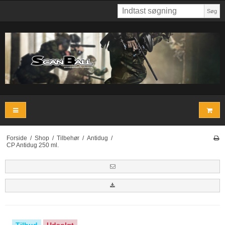
Søg
Forside
/
Shop
/
Tilbehør
/
Antidug
/
CP Antidug 250 ml.
Tilbud
Udsolgt