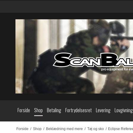
Forside
Shop
Betaling
Fortrydelsesret
Levering
Lovgivning
Forside
/
Shop
/
Beklædning med mere
/
Tøj og sko
/
Eclipse Refere