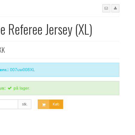
se Referee Jersey (XL)
KK
enr.:
007uw008XL
us:
på lager.
stk.
Køb