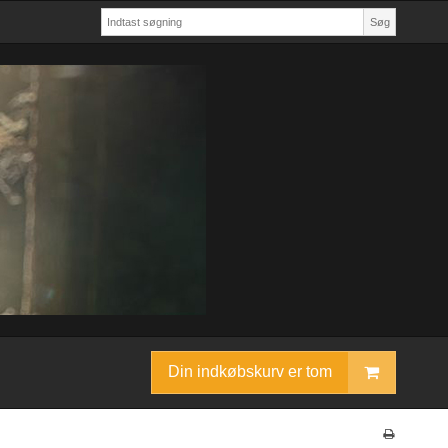
Søg
Din indkøbskurv er tom