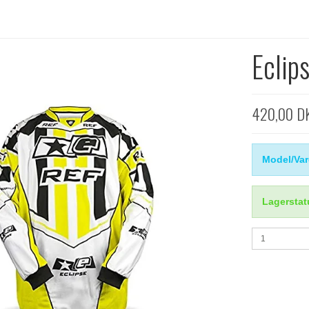
Eclip
420,00 D
Model/Var
Lagerstat