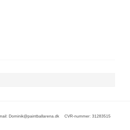
mail
:
Dominik@paintballarena.dk
CVR-nummer
:
31283515